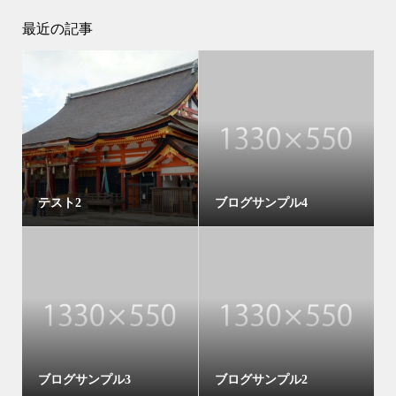
最近の記事
テスト2
ブログサンプル4
ブログサンプル3
ブログサンプル2