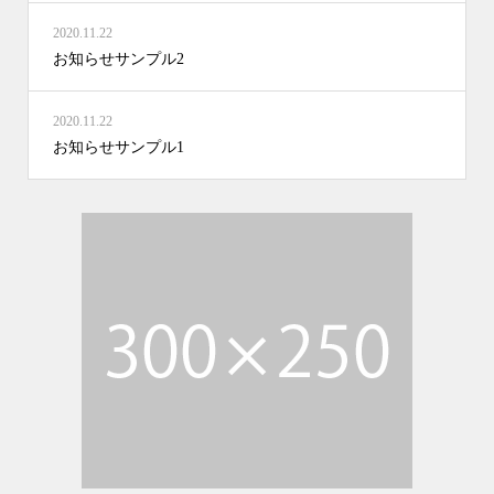
2020.11.22
お知らせサンプル2
2020.11.22
お知らせサンプル1